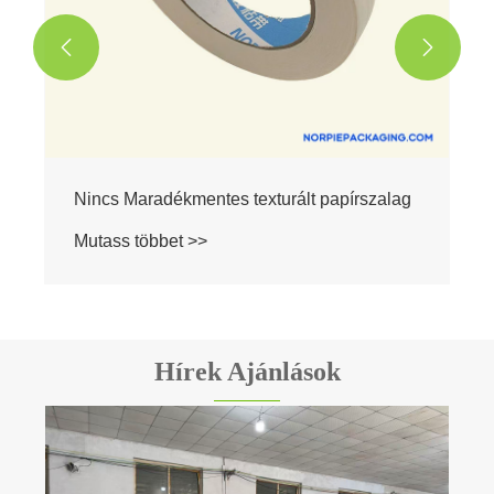


Hírek Ajánlások
Kétoldalas szalag: A láthatatlan hős a