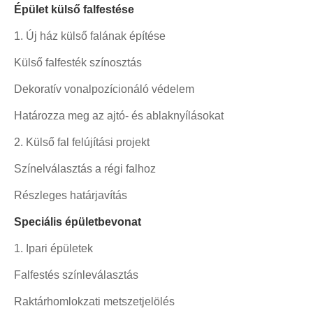
Épület külső falfestése
1. Új ház külső falának építése
Külső falfesték színosztás
Dekoratív vonalpozícionáló védelem
Határozza meg az ajtó- és ablaknyílásokat
2. Külső fal felújítási projekt
Színelválasztás a régi falhoz
Részleges határjavítás
Speciális épületbevonat
1. Ipari épületek
Falfestés színleválasztás
Raktárhomlokzati metszetjelölés