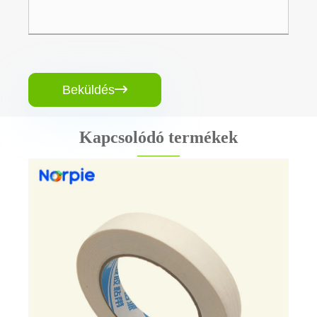
Beküldés

Kapcsolódó termékek
Papír maszkoló szalag
Mutass többet >>