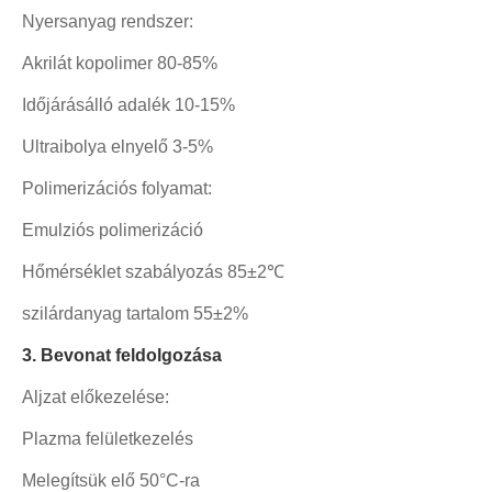
Nyersanyag rendszer:
Akrilát kopolimer 80-85%
Időjárásálló adalék 10-15%
Ultraibolya elnyelő 3-5%
Polimerizációs folyamat:
Emulziós polimerizáció
Hőmérséklet szabályozás 85±2℃
szilárdanyag tartalom 55±2%
3. Bevonat feldolgozása
Aljzat előkezelése:
Plazma felületkezelés
Melegítsük elő 50°C-ra