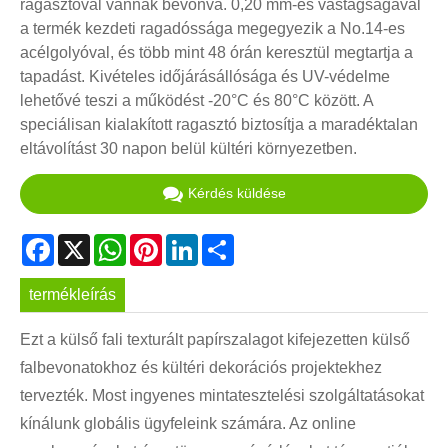
ragasztóval vannak bevonva. 0,20 mm-es vastagságával
a termék kezdeti ragadóssága megegyezik a No.14-es
acélgolyóval, és több mint 48 órán keresztül megtartja a
tapadást. Kivételes időjárásállósága és UV-védelme
lehetővé teszi a működést -20°C és 80°C között. A
speciálisan kialakított ragasztó biztosítja a maradéktalan
eltávolítást 30 napon belül kültéri környezetben.
Kérdés küldése
Facebook
X
WhatsApp
Pinterest
LinkedIn
Share
termékleírás
Ezt a külső fali texturált papírszalagot kifejezetten külső
falbevonatokhoz és kültéri dekorációs projektekhez
tervezték. Most ingyenes mintatesztelési szolgáltatásokat
kínálunk globális ügyfeleink számára. Az online