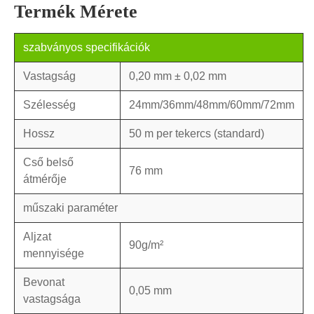
Termék Mérete
szabványos specifikációk
Vastagság
0,20 mm ± 0,02 mm
Szélesség
24mm/36mm/48mm/60mm/72mm
Hossz
50 m per tekercs (standard)
Cső belső
76 mm
átmérője
műszaki paraméter
Aljzat
90g/m²
mennyisége
Bevonat
0,05 mm
vastagsága