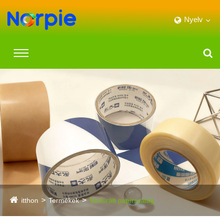
Nyelv
itthon
Termékek
Texturált papírszalag