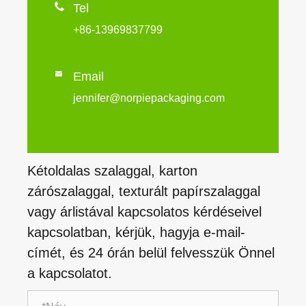

Tel
+86-13969837799

Email
jennifer@norpiepackaging.com
Kétoldalas szalaggal, karton
zárószalaggal, texturált papírszalaggal
vagy árlistával kapcsolatos kérdéseivel
kapcsolatban, kérjük, hagyja e-mail-
címét, és 24 órán belül felvesszük Önnel
a kapcsolatot.