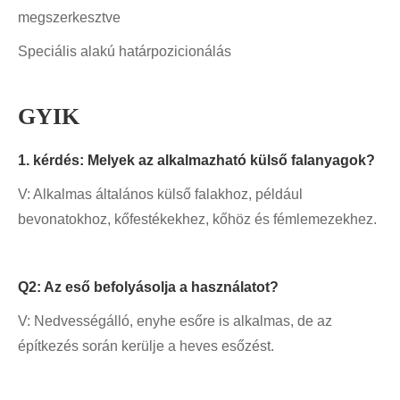
megszerkesztve
Speciális alakú határpozicionálás
GYIK
1. kérdés: Melyek az alkalmazható külső falanyagok?
V: Alkalmas általános külső falakhoz, például
bevonatokhoz, kőfestékekhez, kőhöz és fémlemezekhez.
Q2: Az eső befolyásolja a használatot?
V: Nedvességálló, enyhe esőre is alkalmas, de az
építkezés során kerülje a heves esőzést.