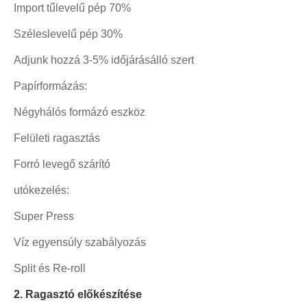
Import tűlevelű pép 70%
Széleslevelű pép 30%
Adjunk hozzá 3-5% időjárásálló szert
Papírformázás:
Négyhálós formázó eszköz
Felületi ragasztás
Forró levegő szárító
utókezelés:
Super Press
Víz egyensúly szabályozás
Split és Re-roll
2. Ragasztó előkészítése