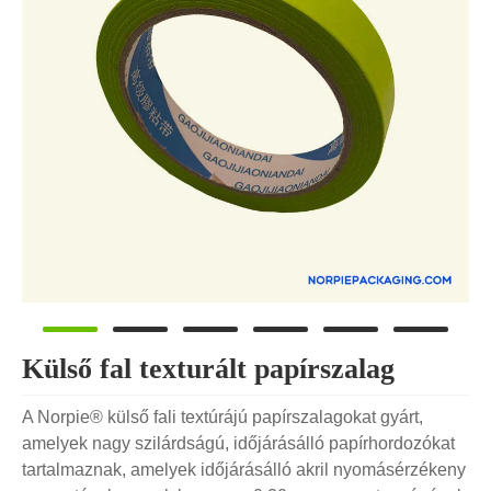
Külső fal texturált papírszalag
A Norpie® külső fali textúrájú papírszalagokat gyárt,
amelyek nagy szilárdságú, időjárásálló papírhordozókat
tartalmaznak, amelyek időjárásálló akril nyomásérzékeny