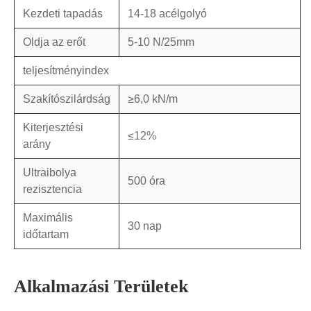
Kezdeti tapadás
14-18 acélgolyó
Oldja az erőt
5-10 N/25mm
teljesítményindex
Szakítószilárdság
≥6,0 kN/m
Kiterjesztési
≤12%
arány
Ultraibolya
500 óra
rezisztencia
Maximális
30 nap
időtartam
Alkalmazási Területek