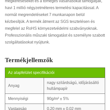
megkereséseket és a tömeges vásárlásokat támogatják,
havi 1 millió négyzetméteres termelési kapacitással. A
normál megrendeléseket 7 munkanapon belül
kézbesítjük. A termék átment az SGS tesztelésen és
megfelel az RoHS környezetvédelmi szabványoknak.
Professzionális műszaki támogatást és személyre szabott
szolgáltatásokat nyújtunk.
Termékjellemzők
Az alapfelület specifikációi
nagy szilárdságú, időjárásálló
Anyag
hullámpapír
Mennyiségi
90g/m² ± 5%
Vastagság
0,20 mm ± 0,02 mm