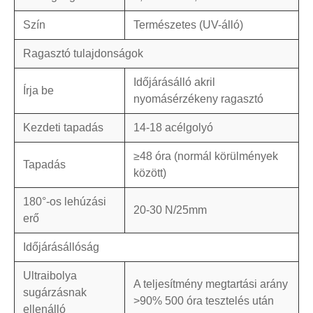
Szín
Természetes (UV-álló)
Ragasztó tulajdonságok
Időjárásálló akril
Írja be
nyomásérzékeny ragasztó
Kezdeti tapadás
14-18 acélgolyó
≥48 óra (normál körülmények
Tapadás
között)
180°-os lehúzási
20-30 N/25mm
erő
Időjárásállóság
Ultraibolya
A teljesítmény megtartási arány
sugárzásnak
>90% 500 óra tesztelés után
ellenálló