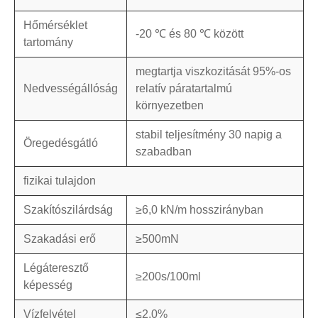
Hőmérséklet
-20 ℃ és 80 ℃ között
tartomány
megtartja viszkozitását 95%-os
Nedvességállóság
relatív páratartalmú
környezetben
stabil teljesítmény 30 napig a
Öregedésgátló
szabadban
fizikai tulajdon
Szakítószilárdság
≥6,0 kN/m hosszirányban
Szakadási erő
≥500mN
Légáteresztő
≥200s/100ml
képesség
Vízfelvétel
≤2,0%