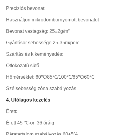
Precíziós bevonat:
Használjon mikrodombornyomott bevonatot
Bevonat vastagság: 25±2g/m²
Gyártósor sebessége 25-35m/perc
Szárítás és kikeményedés:
Ötfokozatú sütő
Hőmérséklet: 60℃/85℃/100℃/85℃/60℃
Szélsebesség zóna szabályozás
4. Utólagos kezelés
Érett:
Érett 45 ℃-on 36 óráig
Páratartalom szabályozás 60±5%