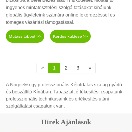
biztosítva a berendezés stabil működését. Mostantól
ingyenes mintatesztelési szolgáltatásokat kínálunk
globális ügyfeleink számára online lekérdezéssel és
tömeges vásárlási támogatással.
Mutass többet >>
Kérdés küldése >>
«
1
2
3
»
A Norpie® egy professzionális Kétoldalas szalag gyártó
és beszállító Kínában. Tapasztalt értékesítési csapatunk,
professzionális technikusaink és értékesítés utáni
szolgáltatási csapatunk van.
Hírek Ajánlások