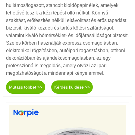
hullámos/fogazott, stancolt kioldópapír élek, amelyek
lehetővé teszik a kézi tépést olló nélkül. Könnyű
szakítást, erőfeszítés nélküli eltávolítást és erős tapadást
biztosít, kiváló kezdeti és tartós kötési szilárdságot,
valamint kiváló hőmérséklet- és időjárásállóságot biztosít.
Széles körben használják expressz csomagolásban,
elektronikai rögzítésben, autóipari ragasztásban, otthoni
dekorációban és ajándékcsomagolásban, ez egy
professzionális megoldás, amely ötvözi az ipari
megbízhatóságot a mindennapi kényelemmel.
Mutass többet >>
Kérdés küldése >>