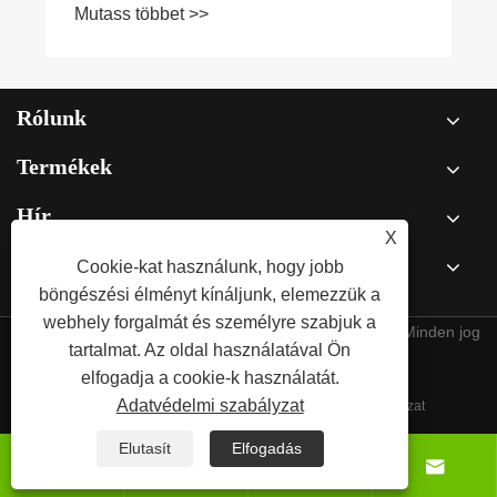
Mutass többet >>
Rólunk
Termékek
Hír
X
Cookie-kat használunk, hogy jobb
Lépjen kapcsolatba velünk
böngészési élményt kínáljunk, elemezzük a
webhely forgalmát és személyre szabjuk a
Copyright © 2025 Qingdao Norpie Packaging Co., Ltd. Minden jog
tartalmat. Az oldal használatával Ön
fenntartva.
elfogadja a cookie-k használatát.
Adatvédelmi szabályzat
Links
Sitemap
RSS
XML
Adatvédelmi szabályzat
Elutasít
Elfogadás



