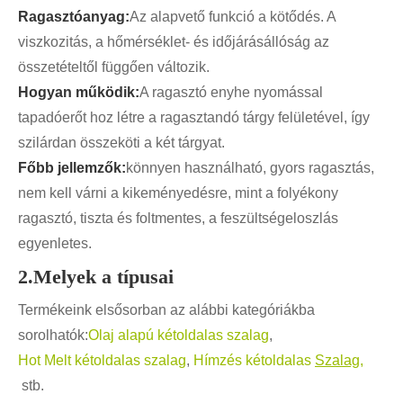
Ragasztóanyag:
Az alapvető funkció a kötődés. A
viszkozitás, a hőmérséklet- és időjárásállóság az
összetételtől függően változik.
Hogyan működik:
A ragasztó enyhe nyomással
tapadóerőt hoz létre a ragasztandó tárgy felületével, így
szilárdan összeköti a két tárgyat.
Főbb jellemzők:
könnyen használható, gyors ragasztás,
nem kell várni a kikeményedésre, mint a folyékony
ragasztó, tiszta és foltmentes, a feszültségeloszlás
egyenletes.
2.Melyek a típusai
Termékeink elsősorban az alábbi kategóriákba
sorolhatók:
Olaj alapú kétoldalas szalag
,
Hot Melt kétoldalas szalag
,
Hímzés kétoldalas
Szalag,
stb.