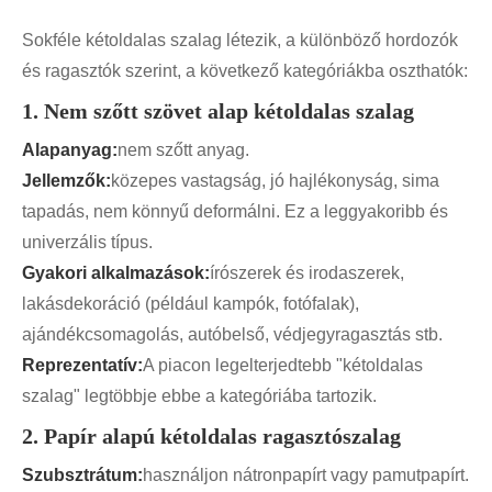
Sokféle kétoldalas szalag létezik, a különböző hordozók
és ragasztók szerint, a következő kategóriákba oszthatók:
1. Nem szőtt szövet alap kétoldalas szalag
Alapanyag:
nem szőtt anyag.
Jellemzők:
közepes vastagság, jó hajlékonyság, sima
tapadás, nem könnyű deformálni. Ez a leggyakoribb és
univerzális típus.
Gyakori alkalmazások:
írószerek és irodaszerek,
lakásdekoráció (például kampók, fotófalak),
ajándékcsomagolás, autóbelső, védjegyragasztás stb.
Reprezentatív:
A piacon legelterjedtebb "kétoldalas
szalag" legtöbbje ebbe a kategóriába tartozik.
2. Papír alapú kétoldalas ragasztószalag
Szubsztrátum:
használjon nátronpapírt vagy pamutpapírt.