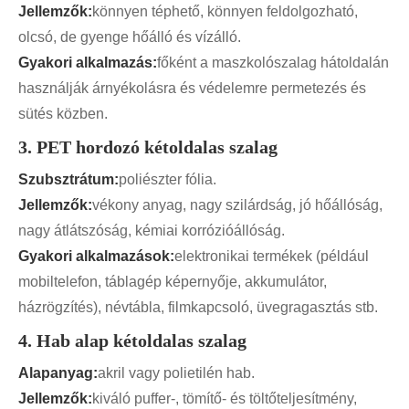
Jellemzők:
könnyen téphető, könnyen feldolgozható,
olcsó, de gyenge hőálló és vízálló.
Gyakori alkalmazás:
főként a maszkolószalag hátoldalán
használják árnyékolásra és védelemre permetezés és
sütés közben.
3. PET hordozó kétoldalas szalag
Szubsztrátum:
poliészter fólia.
Jellemzők:
vékony anyag, nagy szilárdság, jó hőállóság,
nagy átlátszóság, kémiai korrózióállóság.
Gyakori alkalmazások:
elektronikai termékek (például
mobiltelefon, táblagép képernyője, akkumulátor,
házrögzítés), névtábla, filmkapcsoló, üvegragasztás stb.
4. Hab alap kétoldalas szalag
Alapanyag:
akril vagy polietilén hab.
Jellemzők:
kiváló puffer-, tömítő- és töltőteljesítmény,