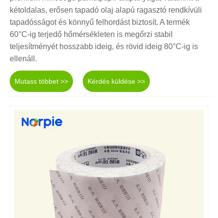
kétoldalas, erősen tapadó olaj alapú ragasztó rendkívüli
tapadósságot és könnyű felhordást biztosít. A termék
60°C-ig terjedő hőmérsékleten is megőrzi stabil
teljesítményét hosszabb ideig, és rövid ideig 80°C-ig is
ellenáll.
Mutass többet >>
Kérdés küldése >>