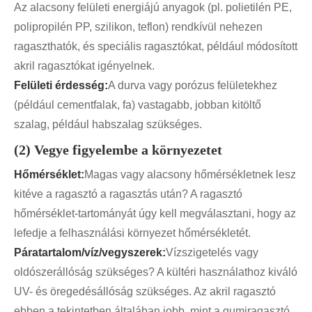
Az alacsony felületi energiájú anyagok (pl. polietilén PE,
polipropilén PP, szilikon, teflon) rendkívül nehezen
ragaszthatók, és speciális ragasztókat, például módosított
akril ragasztókat igényelnek.
Felületi érdesség:
A durva vagy porózus felületekhez
(például cementfalak, fa) vastagabb, jobban kitöltő
szalag, például habszalag szükséges.
(2) Vegye figyelembe a környezetet
Hőmérséklet:
Magas vagy alacsony hőmérsékletnek lesz
kitéve a ragasztó a ragasztás után? A ragasztó
hőmérséklet-tartományát úgy kell megválasztani, hogy az
lefedje a felhasználási környezet hőmérsékletét.
Páratartalom/víz/vegyszerek:
Vízszigetelés vagy
oldószerállóság szükséges? A kültéri használathoz kiváló
UV- és öregedésállóság szükséges. Az akril ragasztó
ebben a tekintetben általában jobb, mint a gumiragasztó.