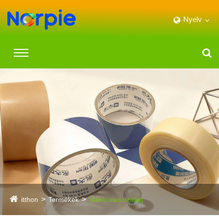
Nyelv
itthon
Termékek
Kétoldalas szalag