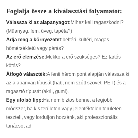
Foglalja össze a kiválasztási folyamatot:
Válassza ki az alapanyagot:
Mihez kell ragaszkodni?
(Műanyag, fém, üveg, tapéta?)
Adja meg a környezetet:
beltéri, kültéri, magas
hőmérsékletű vagy párás?
Az erő elemzése:
Mekkora erő szükséges? Ez tartós
kötés?
Átfogó választék:
A fenti három pont alapján válassza ki
az alapanyag típusát (hab, nem szőtt szövet, PET) és a
ragasztó típusát (akril, gumi).
Egy utolsó tipp:
Ha nem biztos benne, a legjobb
módszer, ha kis területen vagy jelentéktelen területen
teszteli, vagy forduljon hozzánk, aki professzionális
tanácsot ad.