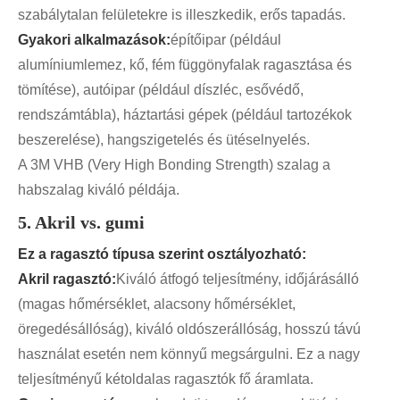
szabálytalan felületekre is illeszkedik, erős tapadás.
Gyakori alkalmazások:
építőipar (például
alumíniumlemez, kő, fém függönyfalak ragasztása és
tömítése), autóipar (például díszléc, esővédő,
rendszámtábla), háztartási gépek (például tartozékok
beszerelése), hangszigetelés és ütéselnyelés.
A 3M VHB (Very High Bonding Strength) szalag a
habszalag kiváló példája.
5. Akril vs. gumi
Ez a ragasztó típusa szerint osztályozható:
Akril ragasztó:
Kiváló átfogó teljesítmény, időjárásálló
(magas hőmérséklet, alacsony hőmérséklet,
öregedésállóság), kiváló oldószerállóság, hosszú távú
használat esetén nem könnyű megsárgulni. Ez a nagy
teljesítményű kétoldalas ragasztók fő áramlata.