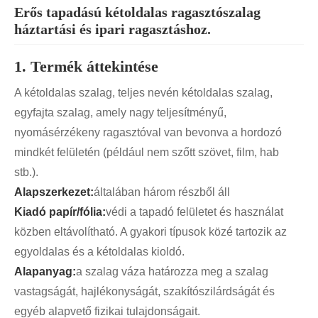
Erős tapadású kétoldalas ragasztószalag
háztartási és ipari ragasztáshoz.
1. Termék áttekintése
A kétoldalas szalag, teljes nevén kétoldalas szalag,
egyfajta szalag, amely nagy teljesítményű,
nyomásérzékeny ragasztóval van bevonva a hordozó
mindkét felületén (például nem szőtt szövet, film, hab
stb.).
Alapszerkezet:
általában három részből áll
Kiadó papír/fólia:
védi a tapadó felületet és használat
közben eltávolítható. A gyakori típusok közé tartozik az
egyoldalas és a kétoldalas kioldó.
Alapanyag:
a szalag váza határozza meg a szalag
vastagságát, hajlékonyságát, szakítószilárdságát és
egyéb alapvető fizikai tulajdonságait.