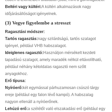
Beltéri vagy kültéri:
A kültéri alkalmazások nagy
időjárásállóságot igényelnek.
(3) Vegye figyelembe a stresszt
Ragasztási módszer:
Tartós ragasztás:
nagy szilárdságú, tartós szalagot
igényel, például VHB habszalagot.
Ideiglenes ragasztó:
Használjon mérsékelt kezdeti
tapadású szalagot, amely maradék nélkül eltávolítható,
például néhány kétoldalas ragasztó nem szőtt
anyagokhoz.
Erő típusa:
Nyíróerő:
két egymással párhuzamosan csúszó tárgy
ereje (például egy falon lévő kampó). A habszalag
nagyon ellenáll a nyíróerőnek.
Lehúzó erő:
a szélétől való elszakadási erő (például egy