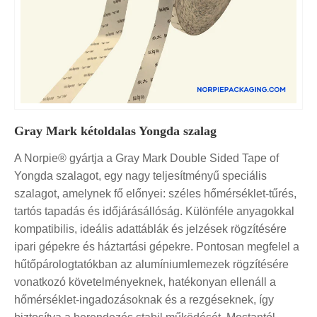
Gray Mark kétoldalas Yongda szalag
A Norpie® gyártja a Gray Mark Double Sided Tape of
Yongda szalagot, egy nagy teljesítményű speciális
szalagot, amelynek fő előnyei: széles hőmérséklet-tűrés,
tartós tapadás és időjárásállóság. Különféle anyagokkal
kompatibilis, ideális adattáblák és jelzések rögzítésére
ipari gépekre és háztartási gépekre. Pontosan megfelel a
hűtőpárologtatókban az alumíniumlemezek rögzítésére
vonatkozó követelményeknek, hatékonyan ellenáll a
hőmérséklet-ingadozásoknak és a rezgéseknek, így