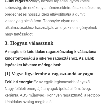
Gumi ragasztó:
nagy kezdeti tapadás, gyors kötési
sebesség, de érzékeny a hőmérsékletre és az oldószerre,
öregedhet és hosszú ideig eltávolíthatja a gumit,
viszonylag olcsó áron. Többnyire olyan napi
alkalmazásokhoz használják, amelyek nem igényelnek
nagy tartósságot.
3. Hogyan válasszunk
A megfelelő kétoldalas ragasztószalag kiválasztása
kulcsfontosságú a sikeres ragasztáshoz. Az alábbi
lépéseket követve mérlegelheti:
(1) Vegye figyelembe a ragasztandó anyagot
Felületi energia:
Ez az egyik legfontosabb tényező.
Nagy felületi energiájú anyagok (például fém, üveg,
kerámia, ABS műanyag): könnyen ragasztható, a legtöbb
kétoldalas szalag megfelelő.