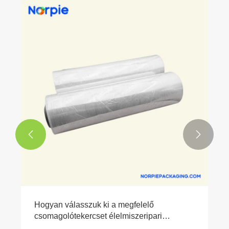


Hogyan válasszuk ki a megfelelő
csomagolótekercset élelmiszeripari
vállalkozása számára?