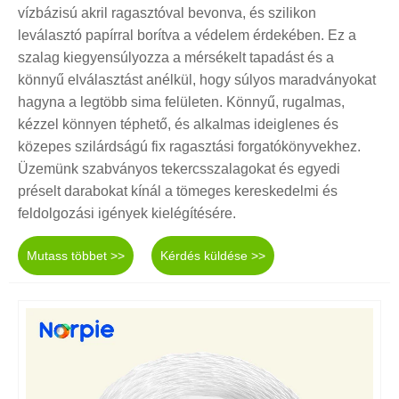
vízbázisú akril ragasztóval bevonva, és szilikon
leválasztó papírral borítva a védelem érdekében. Ez a
szalag kiegyensúlyozza a mérsékelt tapadást és a
könnyű elválasztást anélkül, hogy súlyos maradványokat
hagyna a legtöbb sima felületen. Könnyű, rugalmas,
kézzel könnyen téphető, és alkalmas ideiglenes és
közepes szilárdságú fix ragasztási forgatókönyvekhez.
Üzemünk szabványos tekercsszalagokat és egyedi
préselt darabokat kínál a tömeges kereskedelmi és
feldolgozási igények kielégítésére.
Mutass többet >>
Kérdés küldése >>