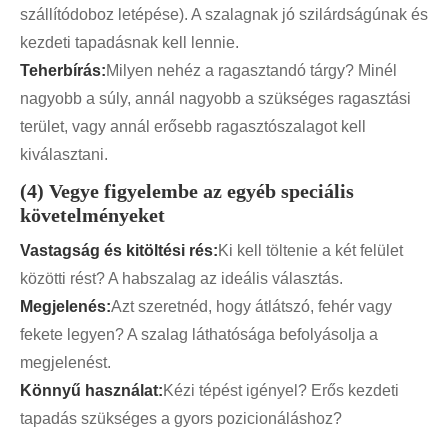
szállítódoboz letépése). A szalagnak jó szilárdságúnak és
kezdeti tapadásnak kell lennie.
Teherbírás:
Milyen nehéz a ragasztandó tárgy? Minél
nagyobb a súly, annál nagyobb a szükséges ragasztási
terület, vagy annál erősebb ragasztószalagot kell
kiválasztani.
(4) Vegye figyelembe az egyéb speciális
követelményeket
Vastagság és kitöltési rés:
Ki kell töltenie a két felület
közötti rést? A habszalag az ideális választás.
Megjelenés:
Azt szeretnéd, hogy átlátszó, fehér vagy
fekete legyen? A szalag láthatósága befolyásolja a
megjelenést.
Könnyű használat:
Kézi tépést igényel? Erős kezdeti
tapadás szükséges a gyors pozicionáláshoz?