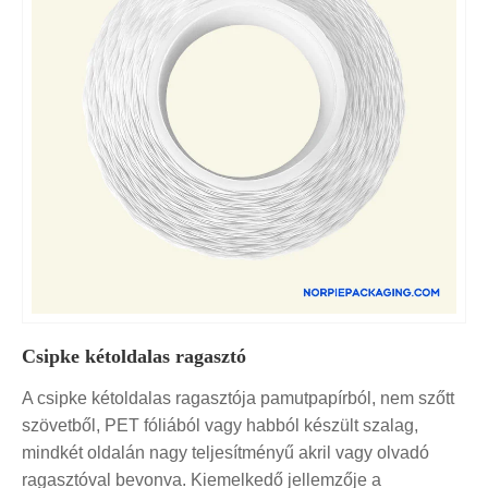
Csipke kétoldalas ragasztó
A csipke kétoldalas ragasztója pamutpapírból, nem szőtt
szövetből, PET fóliából vagy habból készült szalag,
mindkét oldalán nagy teljesítményű akril vagy olvadó
ragasztóval bevonva. Kiemelkedő jellemzője a