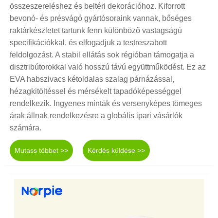
összeszereléshez és beltéri dekorációhoz. Kiforrott
bevonó- és présvágó gyártósoraink vannak, bőséges
raktárkészletet tartunk fenn különböző vastagságú
specifikációkkal, és elfogadjuk a testreszabott
feldolgozást. A stabil ellátás sok régióban támogatja a
disztribútorokkal való hosszú távú együttműködést. Ez az
EVA habszivacs kétoldalas szalag párnázással,
hézagkitöltéssel és mérsékelt tapadóképességgel
rendelkezik. Ingyenes minták és versenyképes tömeges
árak állnak rendelkezésre a globális ipari vásárlók
számára.
Mutass többet >>
Kérdés küldése >>