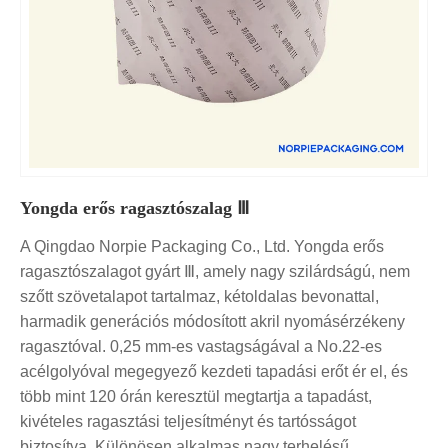
Yongda erős ragasztószalag Ⅲ
A Qingdao Norpie Packaging Co., Ltd. Yongda erős
ragasztószalagot gyárt Ⅲ, amely nagy szilárdságú, nem
szőtt szövetalapot tartalmaz, kétoldalas bevonattal,
harmadik generációs módosított akril nyomásérzékeny
ragasztóval. 0,25 mm-es vastagságával a No.22-es
acélgolyóval megegyező kezdeti tapadási erőt ér el, és
több mint 120 órán keresztül megtartja a tapadást,
kivételes ragasztási teljesítményt és tartósságot
biztosítva. Különösen alkalmas nagy terhelésű