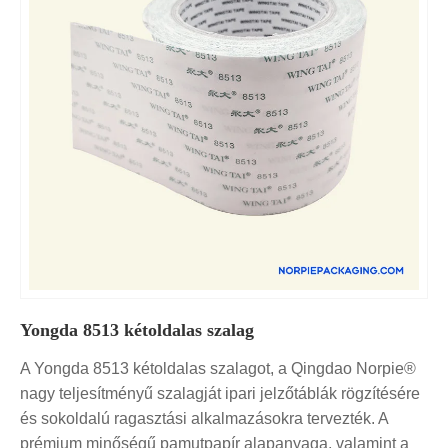
Yongda 8513 kétoldalas szalag
A Yongda 8513 kétoldalas szalagot, a Qingdao Norpie®
nagy teljesítményű szalagját ipari jelzőtáblák rögzítésére
és sokoldalú ragasztási alkalmazásokra tervezték. A
prémium minőségű pamutpapír alapanyaga, valamint a